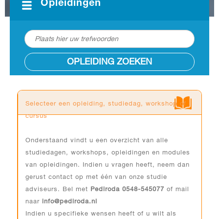
Opleidingen
OPLEIDING ZOEKEN
Selecteer een opleiding, studiedag, workshop of
cursus
Onderstaand vindt u een overzicht van alle
studiedagen, workshops, opleidingen en modules
van opleidingen. Indien u vragen heeft, neem dan
gerust contact op met één van onze studie
adviseurs. Bel met
Pediroda 0548-545077
of mail
naar
info@pediroda.nl
Indien u specifieke wensen heeft of u wilt als