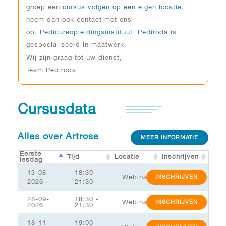
groep een
cursus volgen op een eigen locatie
,
neem dan ook contact met ons
op.
Pedicureopleidingsinstituut Pediroda
is
gespecialiseerd in maatwerk.
Wij zijn graag tot uw dienst,
Team Pediroda
Cursusdata
Alles over Artrose
MEER INFORMATIE
Eerste
Tijd
Locatie
Inschrijven
lesdag
13-08-
18:30 -
Webinar
INSCHRIJVEN
2026
21:30
28-09-
18:30 -
Webinar
INSCHRIJVEN
2026
21:30
18-11-
19:00 -